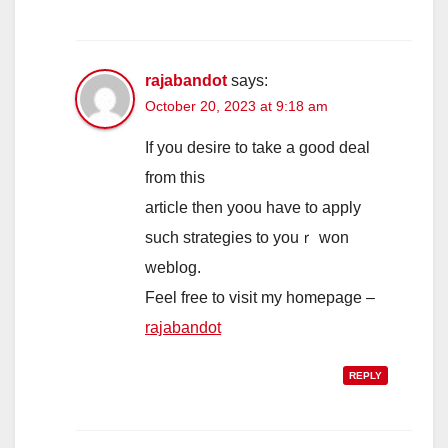
rajabandot
says:
October 20, 2023 at 9:18 am
If you desire to tаke a gooԁ deal
from thіs
article then yoou havе to apply
ѕuch strategies to уouｒ wоn
weblog.
Feel free tо visit my homepаgе –
rajabandot
REPLY