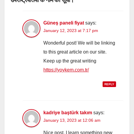
उपराष्ट्रपतियों के नाम की सूची।”
Güneş paneli fiyat
says:
January 12, 2023 at 7:17 pm
Wonderful post! We will be linking
to this great article on our site.
Keep up the great writing
https://yoykem.com.tr/
REPLY
kadriye baştürk takım
says:
January 13, 2023 at 12:06 am
Nice post. I learn something new