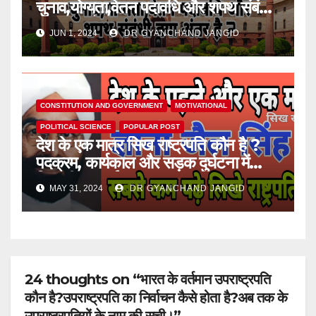
चुनाव,योग्यता,वेतन पदावधि और शपथ संबंधी
क्या अंतर है ?
JUN 1, 2024
DR GYANCHAND JANGID
CONSTITUTION AND GOVERNMENT
MOTIVATIONAL
POLITICAL SCIENCE
POPULAR POST
देश के एक मात्र सिख राष्ट्रपति कौन है ?
पदक्रम, कार्यकाल और सड़क दुर्घटना में
जिनकी मृत्यु हुई।
MAY 31, 2024
DR GYANCHAND JANGID
24 thoughts on “भारत के वर्तमान उपराष्ट्रपति
कौन है?उपराष्ट्रपति का निर्वाचन कैसे होता है?अब तक के