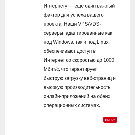
Интернету — еще один важный
фактор для успеха вашего
проекта. Наши VPS/VDS-
серверы, адаптированные как
под Windows, так и под Linux,
обеспечивают доступ в
Интернет со скоростью до 1000
Мбит/с, что гарантирует
быструю загрузку веб-страниц и
высокую производительность
онлайн-приложений на обеих
операционных системах.
REPLY