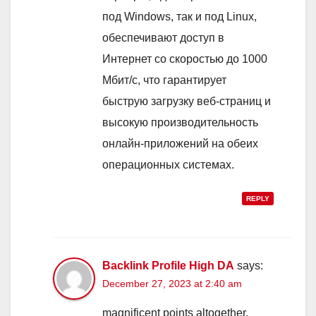
под Windows, так и под Linux,
обеспечивают доступ в
Интернет со скоростью до 1000
Мбит/с, что гарантирует
быструю загрузку веб-страниц и
высокую производительность
онлайн-приложений на обеих
операционных системах.
REPLY
Backlink Profile High DA
says:
December 27, 2023 at 2:40 am
magnificent рoints altogether,