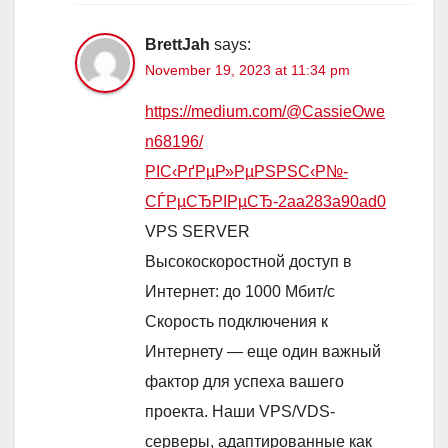
BrettJah
says:
November 19, 2023 at 11:34 pm
https://medium.com/@CassieOwe
n68196/
РІС‹РґРµР»РµРЅРЅС‹Р№-
СЃРµСЂРІРµСЂ-2aa283a90ad0
VPS SERVER
Высокоскоростной доступ в
Интернет: до 1000 Мбит/с
Скорость подключения к
Интернету — еще один важный
фактор для успеха вашего
проекта. Наши VPS/VDS-
серверы, адаптированные как