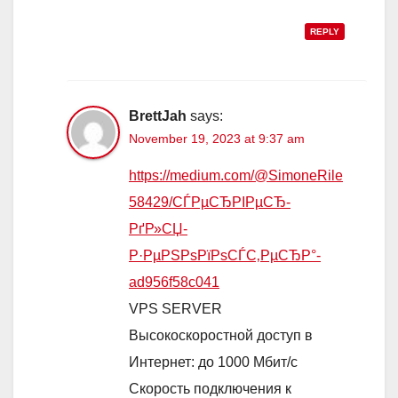
REPLY
BrettJah
says:
November 19, 2023 at 9:37 am
https://medium.com/@SimoneRile
58429/СЃРµСЂРІРµСЂ-
РґР»СЏ-
Р·РµРЅРѕРїРѕСЃС‚РµСЂР°-
ad956f58c041
VPS SERVER
Высокоскоростной доступ в
Интернет: до 1000 Мбит/с
Скорость подключения к