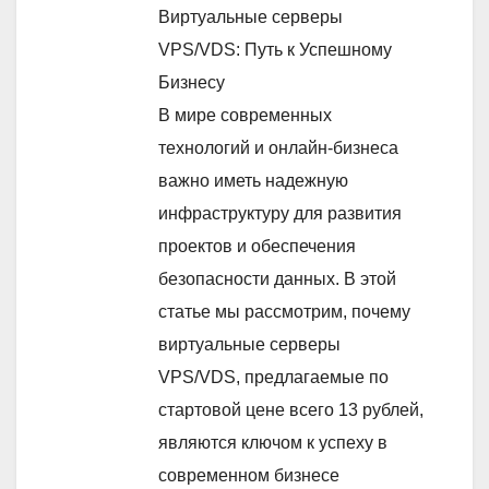
Виртуальные серверы
VPS/VDS: Путь к Успешному
Бизнесу
В мире современных
технологий и онлайн-бизнеса
важно иметь надежную
инфраструктуру для развития
проектов и обеспечения
безопасности данных. В этой
статье мы рассмотрим, почему
виртуальные серверы
VPS/VDS, предлагаемые по
стартовой цене всего 13 рублей,
являются ключом к успеху в
современном бизнесе