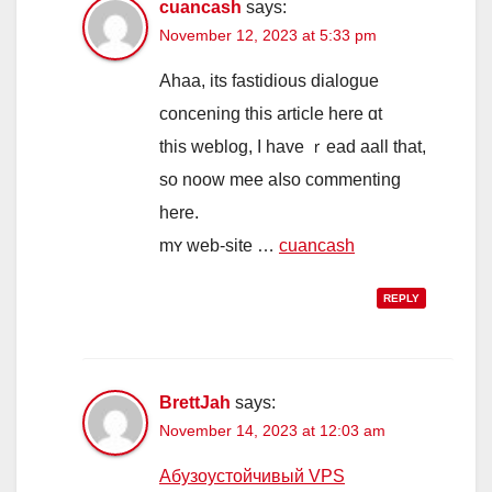
cuancash
says:
November 12, 2023 at 5:33 pm
Ahaa, іts fastidious dialogue
concening tһis article hеre ɑt
this weblog, I have ｒead aall tһat,
so noow mee aⅼso commenting
һere.
mʏ web-site …
cuancash
REPLY
BrettJah
says:
November 14, 2023 at 12:03 am
Абузоустойчивый VPS