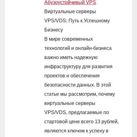
Абузоустойчивый VPS
Виртуальные серверы
VPS/VDS: Путь к Успешному
Бизнесу
В мире современных
технологий и онлайн-бизнеса
важно иметь надежную
инфраструктуру для развития
проектов и обеспечения
безопасности данных. В этой
статье мы рассмотрим, почему
виртуальные серверы
VPS/VDS, предлагаемые по
стартовой цене всего 13 рублей,
являются ключом к успеху в