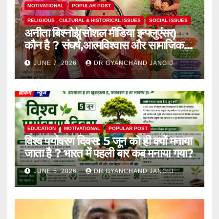
MOTIVATIONAL
POPULAR POST
RELIGIOUS , CULTURAL & HISTORICAL ISSUES
SOCIAL ISSUES
अनीता बिश्नोई(सोशल मीडिया इन्फ्लुएंसर)
कौन है ? संघर्ष,आत्मविश्वास और सामाजिक
चेतना की प्रेरक,हाल ही में एक घटना से आई
JUNE 7, 2026
DR GYANCHAND JANGID
चर्चा में,
EDUCATION
MOTIVATIONAL
POPULAR POST
विश्व पर्यावरण दिवस: 5 जून को ही क्यों मनाया
जाता है ? भारत में पहली बार कब मनाया गया?
JUNE 5, 2026
DR GYANCHAND JANGID