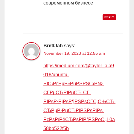
современном бизнесе
REPLY
BrettJah
says:
November 19, 2023 at 12:55 am
https://medium.com/@taylor_ala9
018/ubuntu-
РІС‹РґРµР»РµРЅРЅС‹Р№-
СЃРµСЂРІРµСЂ-СЃ-
РІРѕР·РјРѕР¶РЅРѕСЃС‚СЊСЋ-
СЂРµР·РµСЂРІРЅРѕРіРѕ-
РєРѕРїРёСЂРѕРІР°РЅРёСЏ-0a
58bb522f5b