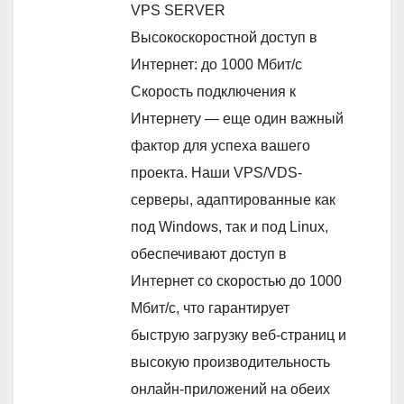
VPS SERVER
Высокоскоростной доступ в
Интернет: до 1000 Мбит/с
Скорость подключения к
Интернету — еще один важный
фактор для успеха вашего
проекта. Наши VPS/VDS-
серверы, адаптированные как
под Windows, так и под Linux,
обеспечивают доступ в
Интернет со скоростью до 1000
Мбит/с, что гарантирует
быструю загрузку веб-страниц и
высокую производительность
онлайн-приложений на обеих