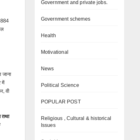
Government and private jobs.
Government schemes
 1884
नल
Health
Motivational
News
या जाना
में
Political Science
कर, वी
POPULAR POST
ीय तथा
Religious , Cultural & historical
े
Issues