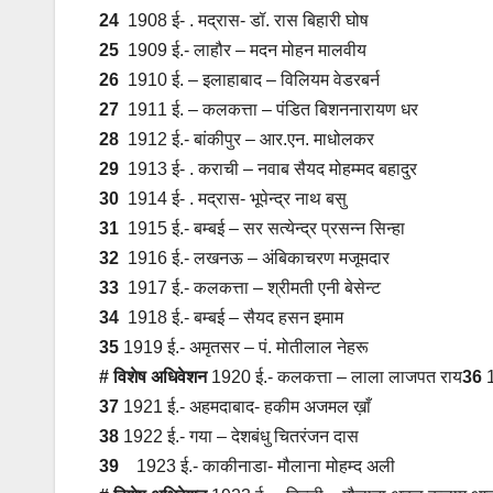
24
1908 ई- . मद्रास- डॉ. रास बिहारी घोष
25
1909 ई.- लाहौर – मदन मोहन मालवीय
26
1910 ई. – इलाहाबाद – विलियम वेडरबर्न
27
1911 ई. – कलकत्ता – पंडित बिशननारायण धर
28
1912 ई.- बांकीपुर – आर.एन. माधोलकर
29
1913 ई- . कराची – नवाब सैयद मोहम्मद बहादुर
30
1914 ई- . मद्रास- भूपेन्द्र नाथ बसु
31
1915 ई.- बम्बई – सर सत्येन्द्र प्रसन्न सिन्हा
32
1916 ई.- लखनऊ – अंबिकाचरण मजूमदार
33
1917 ई.- कलकत्ता – श्रीमती एनी बेसेन्ट
34
1918 ई.- बम्बई – सैयद हसन इमाम
35
1919 ई.- अमृतसर – पं. मोतीलाल नेहरू
# विशेष अधिवेशन
1920 ई.- कलकत्ता – लाला लाजपत राय
36
1
37
1921 ई.- अहमदाबाद- हकीम अजमल ख़ाँ
38
1922 ई.- गया – देशबंधु चितरंजन दास
39
1923 ई.- काकीनाडा- मौलाना मोहम्द अली