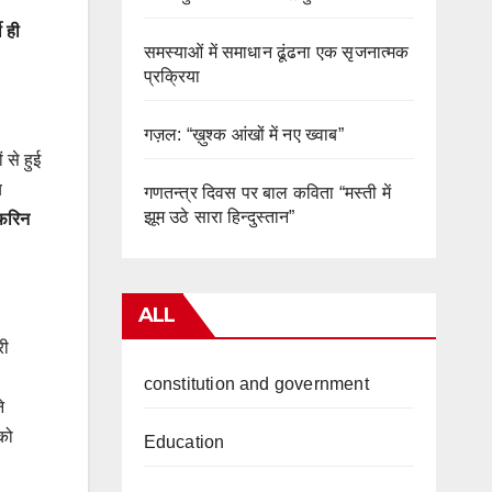
 ही
समस्याओं में समाधान ढूंढना एक सृजनात्मक
प्रक्रिया
गज़ल: “ख़ुश्क आंखों में नए ख्वाब”
 से हुई
य
गणतन्त्र दिवस पर बाल कविता “मस्ती में
झूम उठे सारा हिन्दुस्तान”
डफरिन
ALL
री
constitution and government
े
को
Education