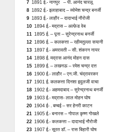
7
1891 ई.- नागपुर – पी. आनंद चारलू
8
1892 ई.- इलाहाबाद – व्योमेश चन्‍द्र बनर्जी
9
1893 ई.- लाहौर – दादाभाई नौरोजी
10
1894 ई.- मद्रास – अल्फ़ेड वेब
11
1895 ई. – पूना – सुरेन्द्रनाथ बनर्जी
12
1896 ई. – कलकत्ता – रहीमतुल्ला सयानी
13
1897 ई.- अमरावती – सी. शंकरन नायर
14
1898 ई. मद्रास आनंद मोहन दास
15
1899 ई. – लखनऊ – रमेश चन्द्र दत्त
16
1900 ई.- लाहौर – एन.जी. चंद्रावरकर
17
1901 ई. कलकत्ता दिनशा इदुलजी वाचा
18
1902 ई.- अहमदाबाद – सुरेन्द्रनाथ बनर्जी
19
1903 ई.- मद्रास- लाल मोहन घोष
20
1904 ई- . बम्बई – सर हेनरी काटन
21
1905 ई.- बनारस – गोपाल कृष्ण गोखले
22
1906 ई.- कलकत्ता – दादाभाई नौरोजी
23
1907 ई.- सूरत डॉ. – रास बिहारी घोष