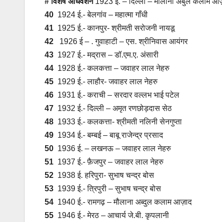
# विशेष अधिवेशन
1923 ई. – दिल्ली – मौलाना अबुल कलाम आज
40
1924 ई.- बेलगांव – महात्मा गाँधी
41
1925 ई.- कानपुर- श्रीमती सरोजनी नायडू
42
1926 ई – . गुवाहाटी – एस. श्रीनिवास आयंगर
43
1927 ई.- मद्रास – डॉ.एम.ए. अंसारी
44
1928 ई.- कलकत्ता – जवाहर लाल नेहरु
45
1929 ई.- लाहौर- जवाहर लाल नेहरु
46
1931 ई.- कराची – सरदार वल्लभ भाई पटेल
47
1932 ई.- दिल्ली – अमृत रणछोड़दास सेठ
48
1933 ई.- कलकत्ता- श्रीमती नलिनी सेनगुप्ता
49
1934 ई.- बम्बई – बाबू राजेन्द्र प्रसाद
50
1936 ई. – लखनऊ – जवाहर लाल नेहरु
51
1937 ई.- फ़ैजपुर – जवाहर लाल नेहरु
52
1938 ई. हरिपुरा- सुभाष चन्द्र बोस
53
1939 ई.- त्रिपुरी – सुभाष चन्द्र बोस
54
1940 ई.- रामगढ़ – मौलाना अब्दुल कलाम आज़ाद
55
1946 ई.- मेरठ – आचार्य जे.बी. कृपलानी