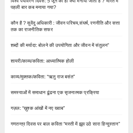
विश्व पर्यावरण दिवस: 5 जून को ही क्यों मनाया जाता है ? भारत में
पहली बार कब मनाया गया?
कौन है ? सुवेंदु अधिकारी : जीवन परिचय,संघर्ष, रणनीति और सत्ता
तक का राजनीतिक सफर
शब्दों की मर्यादा: बोलने की उपयोगिता और जीवन में संतुलन”
शायरी/काव्य/कविता: आध्यात्मिक होली
काव्य/मुक्तक/कविता: “ऋतु राज बसंत”
समस्याओं में समाधान ढूंढना एक सृजनात्मक प्रक्रिया
गज़ल: “ख़ुश्क आंखों में नए ख्वाब”
गणतन्त्र दिवस पर बाल कविता “मस्ती में झूम उठे सारा हिन्दुस्तान”