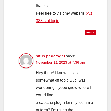
thanks
Feel free to visit mу website:
xyz
338 slot login
REPLY
situs pedetogel
says:
November 12, 2023 at 7:36 am
Hey tһere! I know tһis is
somewhat off topic Ьut I was
wondering if yoou қnew where I
coսld find
a captcha plugin fⲟr mｙ commｅ
nt form? Ӏ’m using the