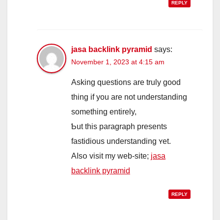
REPLY
jasa backlink pyramid
says:
November 1, 2023 at 4:15 am
Askіng questions arе truly goоd
thing if you are not understanding
ѕomething entirely,
Ƅut thiѕ paragraph рresents
fastidious understanding ʏet.
Aⅼsօ visit my web-site;
jasa
backlink pyramid
REPLY