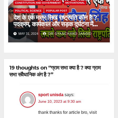
CONSTITUTION AND GOVERNMENT
MOTIVATIONAL
POLITICAL SCIENCE
POPULAR POST
देश के एक मात्र सिख राष्ट्रपति कौन है ?
पदक्रम, कार्यकाल और सड़क दुर्घटना में
जिनकी मृत्यु हुई।
MAY 31, 2024
DR GYANCHAND JANGID
19 thoughts on “ग्राम सभा क्या है ? क्या ग्राम
सभा संवैधानिक अंग है ?”
sport unisda
says:
June 10, 2023 at 9:30 am
thank thanks for article bro, visit