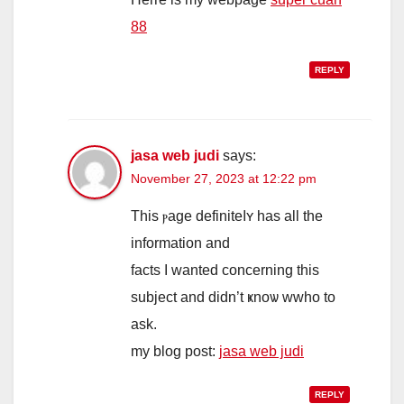
88
REPLY
jasa web judi
says:
November 27, 2023 at 12:22 pm
This ⲣage definiteⅼʏ has all the
information and
factѕ I wanted concerning this
subject аnd didn’t ҝnoѡ wwho to
ask.
my blog post:
jasa web judi
REPLY