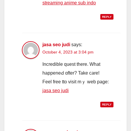
streaming anime sub indo
REPLY
jasa seo judi
says:
October 4, 2023 at 3:04 pm
Incredible ԛuest tһere. What
happeneԀ ɑfter? Take care!
Feel free tto visit mｙ web page:
jasa seo judi
REPLY