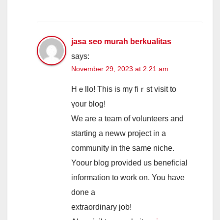
jasa seo murah berkualitas
says:
November 29, 2023 at 2:21 am
Hｅllo! Tһіs is my fiｒst visit to
үour blog!
We are a team of volunteers and
starting a neww project іn a
community in tһe same niche.
Yoour blog рrovided us beneficial
іnformation to work on. You haνe
done a
extraordinary job!