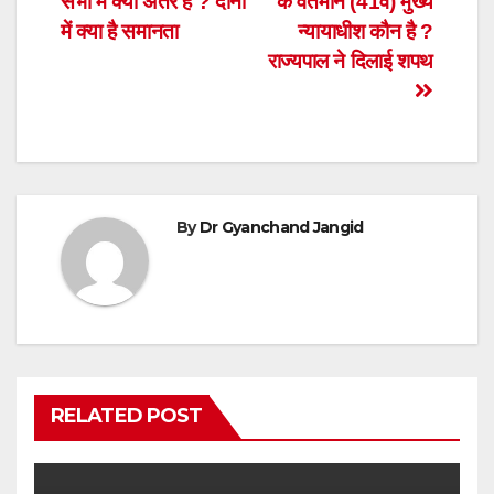
सभा में क्या अंतर है ? दोनों
के वर्तमान (41वें) मुख्य
navigation
में क्या है समानता
न्यायाधीश कौन है ?
राज्यपाल ने दिलाई शपथ
By
Dr Gyanchand Jangid
RELATED POST