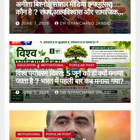
अनीता बिश्नोई(सोशल मीडिया इन्फ्लुएंसर)
कौन है ? संघर्ष,आत्मविश्वास और सामाजिक
चेतना की प्रेरक,हाल ही में एक घटना से आई
JUNE 7, 2026
DR GYANCHAND JANGID
चर्चा में,
EDUCATION
MOTIVATIONAL
POPULAR POST
विश्व पर्यावरण दिवस: 5 जून को ही क्यों मनाया
जाता है ? भारत में पहली बार कब मनाया गया?
JUNE 5, 2026
DR GYANCHAND JANGID
MOTIVATIONAL
POPULAR POST