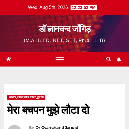
Skip
Wed. Aug 5th, 2026
12:23:54 PM
to
content
डॉ ज्ञानचन्द जाँगिड़
(M.A. B.ED, NET, SET, Ph.d, LL.B)
साहित्य,कविता,काव्य,शायरी,मुक्तक
मेरा बचपन मुझे लौटा दो
By
Dr Gyanchand Jangid