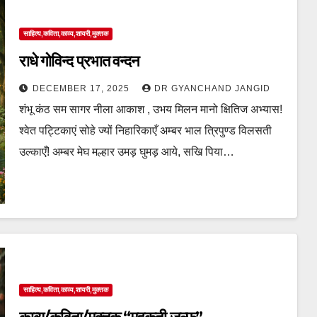
साहित्य,कविता,काव्य,शायरी,मुक्तक
राधे गोविन्द प्रभात वन्दन
DECEMBER 17, 2025
DR GYANCHAND JANGID
शंभू कंठ सम सागर नीला आकाश , उभय मिलन मानो क्षितिज अभ्यास!
श्वेत पट्टिकाएं सोहे ज्यों निहारिकाएँ अम्बर भाल त्रिपुण्ड विलसती
उल्काएँ! अम्बर मेघ मल्हार उमड़ घुमड़ आये, सखि पिया…
साहित्य,कविता,काव्य,शायरी,मुक्तक