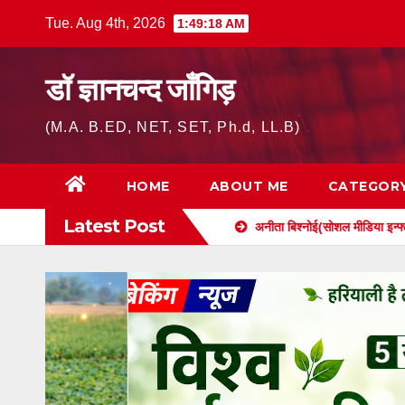
Skip
Tue. Aug 4th, 2026
1:49:19 AM
to
content
डॉ ज्ञानचन्द जाँगिड़
(M.A. B.ED, NET, SET, Ph.d, LL.B)
HOME
ABOUT ME
CATEGOR
Latest Post
और सनातन परंपरा का महापर्व
अनीता बिश्नोई(सोशल मीडिया इन्फ्लुएंसर) कौन है ? सं