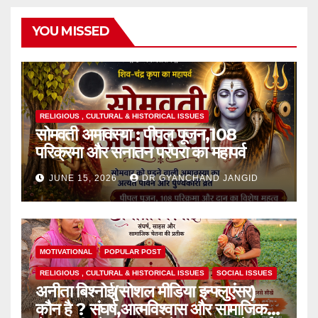
YOU MISSED
RELIGIOUS , CULTURAL & HISTORICAL ISSUES
सोमवती अमावस्या : पीपल पूजन,108
परिक्रमा और सनातन परंपरा का महापर्व
JUNE 15, 2026
DR GYANCHAND JANGID
MOTIVATIONAL
POPULAR POST
RELIGIOUS , CULTURAL & HISTORICAL ISSUES
SOCIAL ISSUES
अनीता बिश्नोई(सोशल मीडिया इन्फ्लुएंसर)
कौन है ? संघर्ष,आत्मविश्वास और सामाजिक